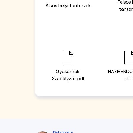
Felsős 
Alsós helyi tantervek
tante
Gyakornoki
HAZIREND0
Szabályzat.pdf
-1.p
Debreceni