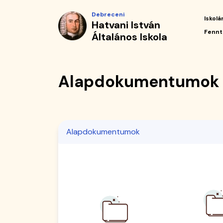
|
Ugrás
Debreceni
a
Iskolá
Hatvani István
Hatvani
tartalomra
Fő
Fennt
Általános Iskola
navi
István
Általános
Alapdokumentumok
Iskola
Alapdokumentumok