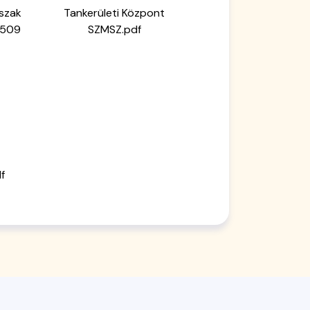
szak
Tankerületi Központ
2509
SZMSZ.pdf
f