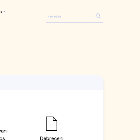
ás
vani
nos
Debreceni