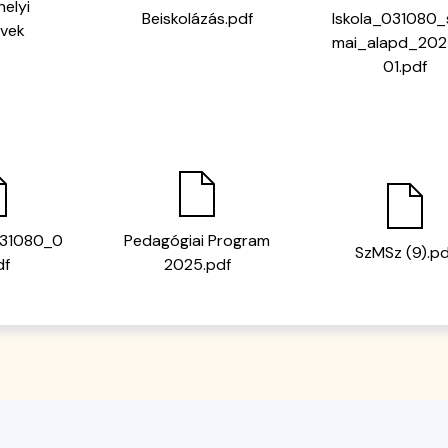
helyi
Beiskolázás.pdf
Iskola_031080_
rvek
mai_alapd_20
01.pdf
31080_0
Pedagógiai Program
SzMSz (9).pd
df
2025.pdf