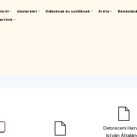
nkról
Iskolai élet
Diákoknak és szülőknek
Kréta
Beiskoláz
artónk
gáció
Debreceni Hat
István Általá