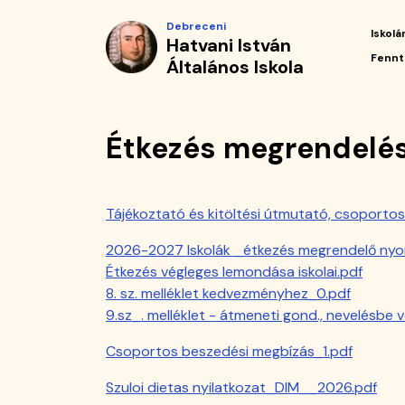
Étkezés
Ugrás
Debreceni
a
Iskolá
Hatvani István
megrendelése
tartalomra
Fő
Fennt
Általános Iskola
navi
a
2026/2027-
Étkezés megrendelés
es
tanévre
Tájékoztató és kitöltési útmutató, csoportos-
|
2026-2027 Iskolák _étkezés megrendelő ny
Hatvani
Étkezés végleges lemondása iskolai.pdf
8. sz. melléklet kedvezményhez_0.pdf
István
9.sz_. melléklet - átmeneti gond., nevelésbe v
Általános
Csoportos beszedési megbízás_1.pdf
Iskola
Szuloi dietas nyilatkozat_DIM__2026.pdf