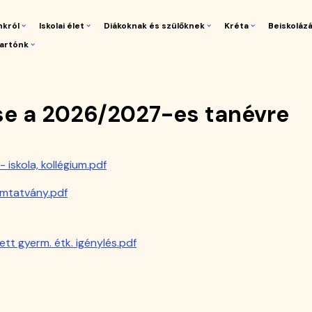
nkról
Iskolai élet
Diákoknak és szülőknek
Kréta
Beiskoláz
artónk
gáció
e a 2026/2027-es tanévre
 iskola, kollégium.pdf
omtatvány.pdf
ett gyerm. étk. igénylés.pdf