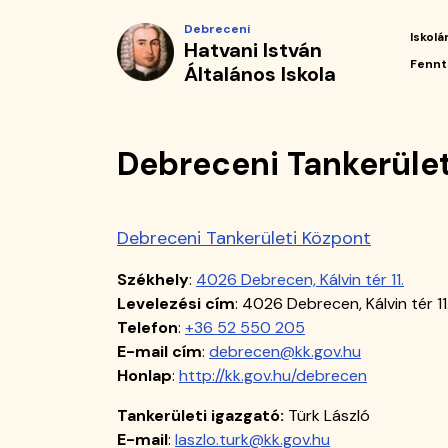
Debreceni
Ugrás
Debreceni
a
Iskolá
Hatvani István
Tankerületi
tartalomra
Fő
Fennt
Általános Iskola
navi
Központ
|
Debreceni Tankerüle
Hatvani
István
Debreceni Tankerületi Központ
Általános
Székhely
:
4026 Debrecen, Kálvin tér 11.
Iskola
Levelezési cím
: 4026 Debrecen, Kálvin tér 11
Telefon
:
+36 52 550 205
E-mail cím
:
debrecen@kk.gov.hu
Honlap
:
http://kk.gov.hu/debrecen
Tankerületi igazgató:
Türk László
E-mail
:
laszlo.turk@kk.gov.hu