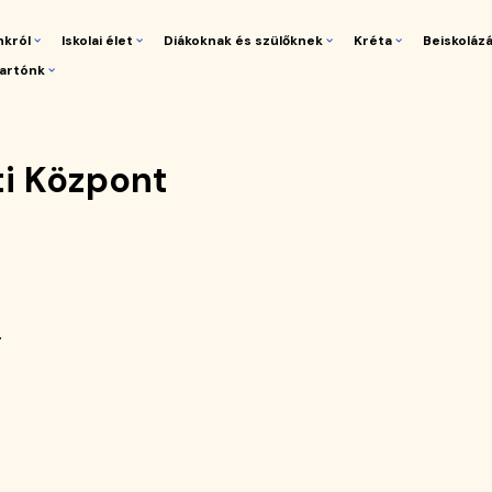
nkról
Iskolai élet
Diákoknak és szülőknek
Kréta
Beiskoláz
artónk
gáció
ti Központ
.