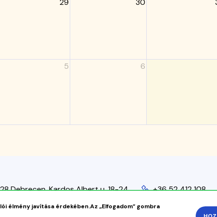
29
30
5
6
28 Debrecen, Kardos Albert u. 18-24.
+36 52 412 108
solat
lói élmény javítása érdekében.
Az „Elfogadom” gombra
HOZ