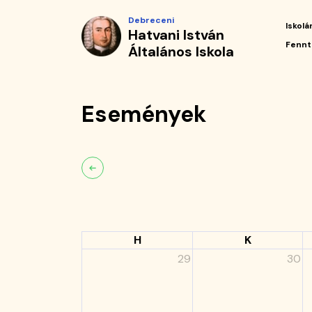
Események
Ugrás
Debreceni
a
Iskolá
Hatvani István
|
tartalomra
Fő
Fennt
Általános Iskola
navi
Hatvani
István
Események
Általános
Iskola
H
K
29
30