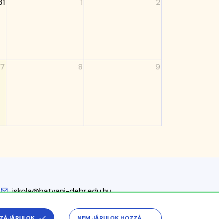
31
1
2
7
8
9
iskola@hatvani-debr.edu.hu
ZÁJÁRULOK
NEM JÁRULOK HOZZÁ