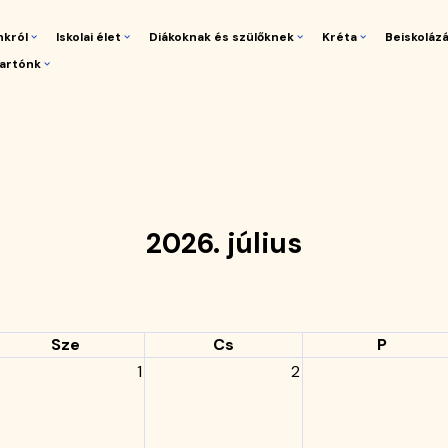
nkról
Iskolai élet
Diákoknak és szülőknek
Kréta
Beiskoláz
artónk
gáció
2026. július
Sze
Cs
P
1
2