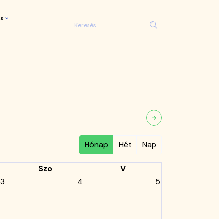
ás
Hónap
Hét
Nap
Szo
V
3
4
5