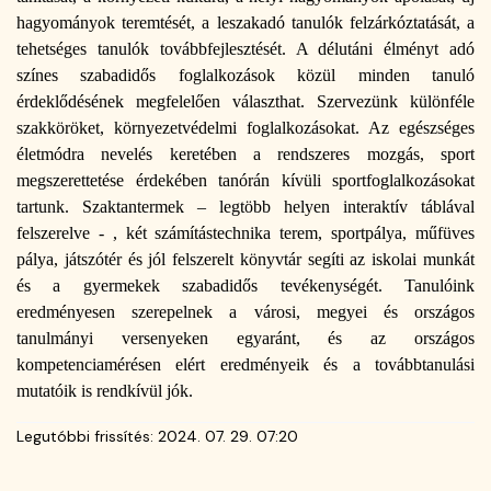
hagyományok teremtését, a leszakadó tanulók felzárkóztatását, a
tehetséges tanulók továbbfejlesztését. A délutáni élményt adó
színes szabadidős foglalkozások közül minden tanuló
érdeklődésének megfelelően választhat. Szervezünk különféle
szakköröket, környezetvédelmi foglalkozásokat. Az egészséges
életmódra nevelés keretében a rendszeres mozgás, sport
megszerettetése érdekében tanórán kívüli sportfoglalkozásokat
tartunk. Szaktantermek – legtöbb helyen interaktív táblával
felszerelve - , két számítástechnika terem, sportpálya, műfüves
pálya, játszótér és jól felszerelt könyvtár segíti az iskolai munkát
és a gyermekek szabadidős tevékenységét. Tanulóink
eredményesen szerepelnek a városi, megyei és országos
tanulmányi versenyeken egyaránt, és az országos
kompetenciamérésen elért eredményeik és a továbbtanulási
mutatóik is rendkívül jók.
Legutóbbi frissítés:
2024. 07. 29. 07:20