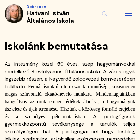
Iskolánk
Ugrás
Debreceni
a
Hatvani István
bemutatása
tartalomra
Általános Iskola
|
Hatvani
Iskolánk bemutatása
István
Az intézmény közel 50 éves, szép hagyományokkal
Általános
rendelkező 8 évfolyamos általános iskola. A város egyik
legszebb részén, a Nagyerdő zöldövezeti környezetében
Iskola
található.
Fennállásunk óta törekszünk a minőségi, közismerten
magas színvonalú oktató-nevelő munkára. Mindennapjainkban
hangsúlyos az örök emberi értékek átadása, a hagyományok
tisztelete és újak teremtése. Hiszünk a közösség formáló erejében
A pedagógusok
és a személyes példamutatásban.
gyermekközpontú tevékenysége a tanulók teljes
személyiségére hat. A pedagógiai cél, hogy testileg,
lelkileg, szellemileg, erkölcsileg egészséges nemzedéket