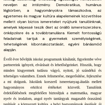
neveljen az intézmény. Demokratikus, humánus
légkörben, a hagyományokra támaszkodva, az
egyetemes és magyar kultúra alapelemeinek közvetítése
mellett olyan biztos ismereteket nyújtunk tanulóinknak,
amelyek képessé teszik őket az önálló ismeretszerzésre,
önképzésre és a továbbtanulásra. Kiemelt fontosságú
feladatnak tartjuk a gyermekek személyiségének,
tehetségének kibontakoztatását, egyéni bánásmód
alapján.
Évről évre bővítjük iskolai programunk kínálatát, figyelembe véve
partnereink igényeit, elvárásait és lehetőségeinket. Hisszük, hogy
minden kisgyermek tudásra vágyó, nyitott, jó szándékú és
tehetséges valamiben. Ennek felismerése, megerősítése, fejlesztése
a mi dolgunk. Iskolánk korszerű ismeretanyag-átadás mellett
hagyományos erkölcsi értékeket közvetít. Tanulóink
érdeklődésének megfelelően biztosítjuk a matematika, magyar
nyelv és irodalom, angol nyelv tantárgyak magasabb óraszámú
tanítását, a környezeti kultúra, a helyi hagyományok ápolását, új