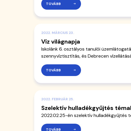
TOVÁBB
2022. MÁRCIUS 23.
Víz világnapja
Iskolánk 6. osztályos tanulói üzemlátogat
szennyvíztisztítás, és Debrecen vízellátás
TOVÁBB
2022. FEBRUÁR 25.
Szelektív hulladékgyűjtés téma
2022.02.25-én szelektív hulladékgyűjtés 
TOVÁBB