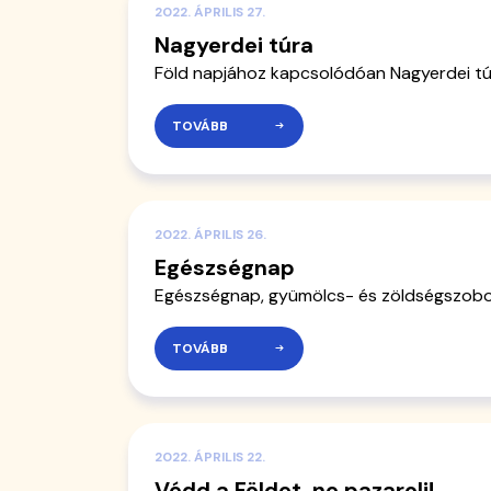
2022. ÁPRILIS 27.
Nagyerdei túra
Föld napjához kapcsolódóan Nagyerdei tú
TOVÁBB
2022. ÁPRILIS 26.
Egészségnap
Egészségnap, gyümölcs- és zöldségszobo
TOVÁBB
2022. ÁPRILIS 22.
Védd a Földet, ne pazarolj!