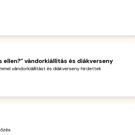
 ellen?" vándorkiállítás és diákverseny
mmel vándorkiállítást és diákverseny hirdettek
kőzés