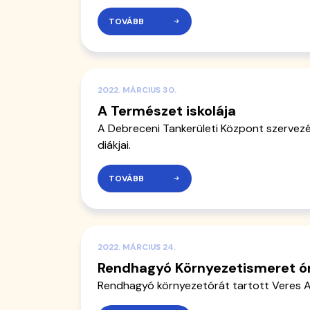
TOVÁBB
2022. MÁRCIUS 30.
A Természet iskolája
A Debreceni Tankerületi Központ szervezé
diákjai.
TOVÁBB
2022. MÁRCIUS 24.
Rendhagyó Környezetismeret ó
Rendhagyó környezetórát tartott Veres Atti