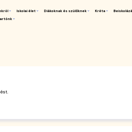
nkról
Iskolai élet
Diákoknak és szülőknek
Kréta
Beiskoláz
artónk
gáció
ést.