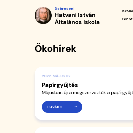
Ökohírek
Ugrás
Debreceni
a
Iskolá
Hatvani István
|
tartalomra
Fő
Fennt
Általános Iskola
navi
Hatvani
István
Ökohírek
Általános
Iskola
2022. MÁJUS 02.
Papírgyűjtés
Májusban újra megszerveztük a papírgyűjt
TOVÁBB