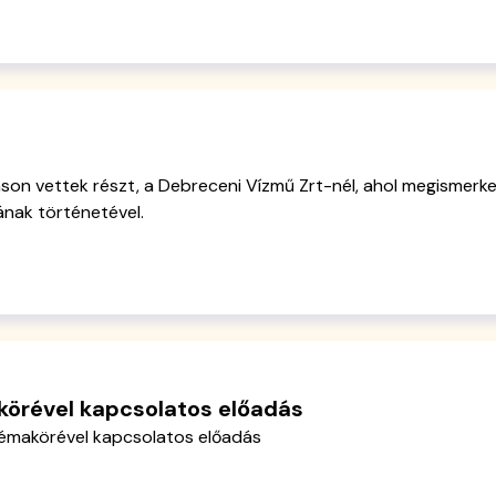
áson vettek részt, a Debreceni Vízmű Zrt-nél, ahol megismerk
ának történetével.
körével kapcsolatos előadás
témakörével kapcsolatos előadás