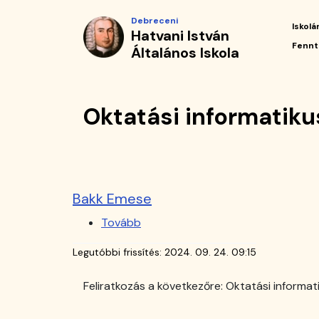
Oktatási
Ugrás
Debreceni
a
Iskolá
Hatvani István
informatikus
tartalomra
Fő
Fennt
Általános Iskola
navi
|
Hatvani
Oktatási informatiku
István
Általános
Iskola
Bakk Emese
Tovább
(Bakk
Emese)
Legutóbbi frissítés:
2024. 09. 24. 09:15
Feliratkozás a következőre: Oktatási informat