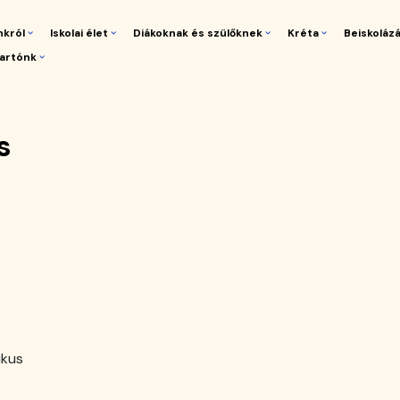
nkról
Iskolai élet
Diákoknak és szülőknek
Kréta
Beiskoláz
artónk
gáció
s
ikus