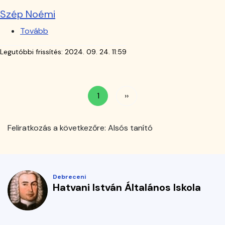
Szép Noémi
Tovább
(Szép
Noémi)
Legutóbbi frissítés:
2024. 09. 24. 11:59
Oldalszámozás
1
››
Következő
oldal
Feliratkozás a következőre: Alsós tanító
Debreceni
Hatvani István Általános Iskola