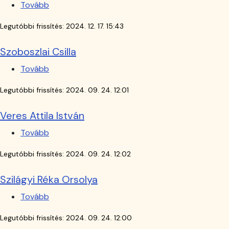
Tovább
(
Pócsi
Legutóbbi frissítés:
2024. 12. 17. 15:43
Orsolya
Renáta)
Szoboszlai Csilla
Tovább
(Szoboszlai
Csilla)
Legutóbbi frissítés:
2024. 09. 24. 12:01
Veres Attila István
Tovább
(Veres
Attila
Legutóbbi frissítés:
2024. 09. 24. 12:02
István)
Szilágyi Réka Orsolya
Tovább
(Szilágyi
Réka
Legutóbbi frissítés:
2024. 09. 24. 12:00
Orsolya)