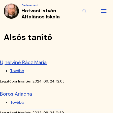
Alsós
Ugrás
Debreceni
a
Hatvani István
tanító
tartalomra
Általános Iskola
|
Hatvani
Alsós tanító
István
Általános
Ujhelyiné Rácz Mária
Iskola
Tovább
(Ujhelyiné
Rácz
Legutóbbi frissítés:
2024. 09. 24. 12:03
Mária)
Boros Ariadna
Tovább
(Boros
Ariadna)
Legutóbbi frissítés:
2024. 09. 24. 11:49