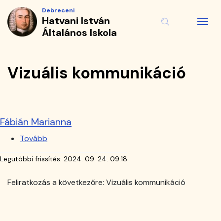
Vizuális
Ugrás
Debreceni
a
Hatvani István
kommunikáció
tartalomra
Általános Iskola
|
Hatvani
Vizuális kommunikáció
István
Általános
Fábián Marianna
Iskola
Tovább
(Fábián
Marianna)
Legutóbbi frissítés:
2024. 09. 24. 09:18
Feliratkozás a következőre: Vizuális kommunikáció