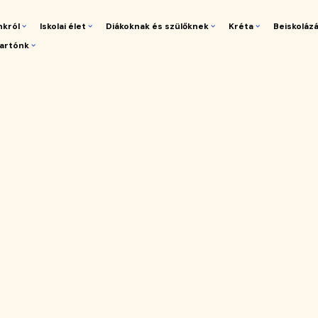
nkról
Iskolai élet
Diákoknak és szülőknek
Kréta
Beiskoláz
artónk
gáció