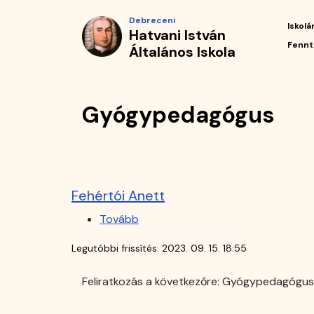
Gyógypedagógus
Ugrás
Debreceni
a
Iskolá
Hatvani István
|
tartalomra
Fő
Fennt
Általános Iskola
navi
Hatvani
István
Gyógypedagógus
Általános
Iskola
Fehértói Anett
Tovább
(Fehértói
Anett)
Legutóbbi frissítés:
2023. 09. 15. 18:55
Feliratkozás a következőre: Gyógypedagógus