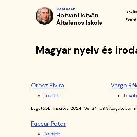
Magyar
Ugrás
Debreceni
a
Iskolá
Hatvani István
nyelv
tartalomra
Fő
Fennt
Általános Iskola
navi
és
irodalom
Magyar nyelv és iro
|
Hatvani
István
Orosz Elvira
Varga Ré
Általános
Tovább
(Orosz
Tová
Elvira)
Iskola
Legutóbbi frissítés:
2024. 09. 24. 09:37
Legutóbbi fri
Facsar Péter
Tovább
(Facsar