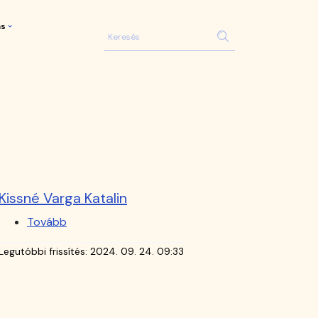
ás
Kissné Varga Katalin
Tovább
(Kissné
Varga
Legutóbbi frissítés:
2024. 09. 24. 09:33
Katalin)