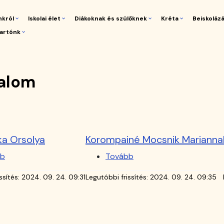
nkról
Iskolai élet
Diákoknak és szülőknek
Kréta
Beiskoláz
artónk
gáció
dalom
ka Orsolya
Korompainé Mocsnik Marianna
bb
(Varga
Tovább
(Korompainé
Réka
Mocsnik
ssítés:
2024. 09. 24. 09:31
Legutóbbi frissítés:
2024. 09. 24. 09:35
Orsolya)
Marianna)