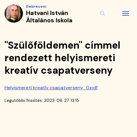
"Szülőföldemen"
Ugrás
Debreceni
a
Hatvani István
címmel
tartalomra
Általános Iskola
rendezett
helyismereti
"Szülőföldemen" címmel
kreatív
rendezett helyismereti
csapatverseny
kreatív csapatverseny
|
Helyismereti kreatív csapatverseny_0.pdf
Hatvani
Legutóbbi frissítés:
2023. 06. 27. 13:15
István
Általános
Iskola