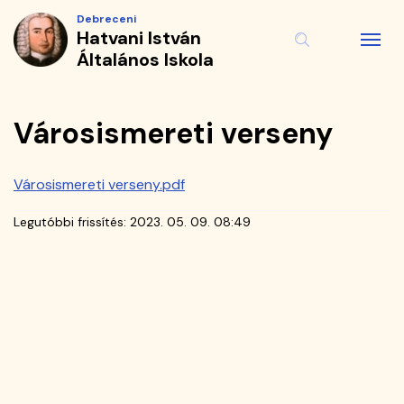
Városismereti
Ugrás
Debreceni
a
Hatvani István
verseny
tartalomra
Általános Iskola
|
Hatvani
Városismereti verseny
István
Városismereti verseny.pdf
Általános
Legutóbbi frissítés:
2023. 05. 09. 08:49
Iskola