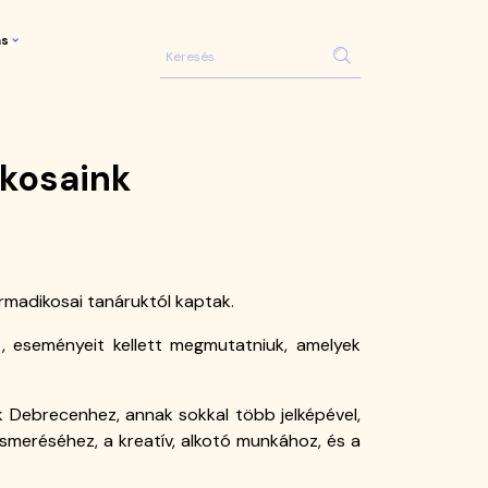
ás
ikosaink
armadikosai tanáruktól kaptak.
t, eseményeit kellett megmutatniuk, amelyek
ók Debrecenhez, annak sokkal több jelképével,
smeréséhez, a kreatív, alkotó munkához, és a