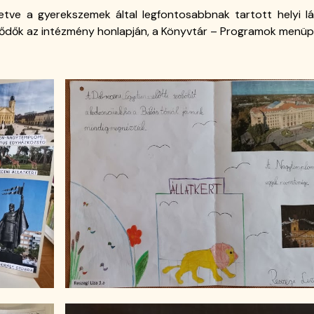
lletve a gyerekszemek által legfontosabbnak tartott helyi lát
lődők az intézmény honlapján, a Könyvtár – Programok menüp