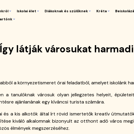
nkról
Iskolai élet
Diákoknak és szülőknek
Kréta
Beiskoláz
artónk
gáció
Így látják városukat harmad
ze abból a környezetismeret órai feladatból, amelyet iskolánk h
a tanulóknak városuk olyan jellegzetes helyeit, épületei
ntésre ajánlanának egy kíváncsi turista számára.
 és a kis alkotók által írt rövid ismertetők kreatív útmutat
zítése kiváló alkalomnak bizonyult az otthont adó város megi
közös élmények megszerzéséhez.