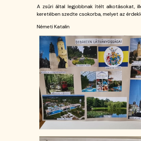
Általános
A zsűri által legjobbnak ítélt alkotásokat, i
keretében szedte csokorba, melyet az érdek
Iskola
Németi Katalin