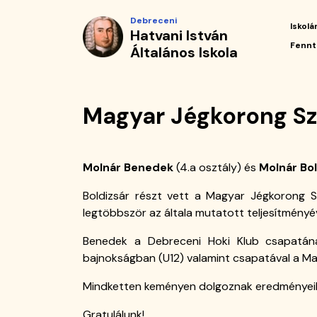
Magyar
Ugrás
Debreceni
a
Iskolá
Hatvani István
Jégkorong
tartalomra
Fő
Fennt
Általános Iskola
navi
Szövetség
korosztályos
Magyar Jégkorong Sz
bajnokág
|
Molnár Benedek
(4.a osztály) és
Molnár Bol
Hatvani
Boldizsár részt vett a Magyar Jégkorong S
István
legtöbbször az általa mutatott teljesítményéve
Általános
Benedek a Debreceni Hoki Klub csapatána
bajnokságban (U12) valamint csapatával a Ma
Iskola
Mindketten keményen dolgoznak eredményeikér
Gratulálunk!