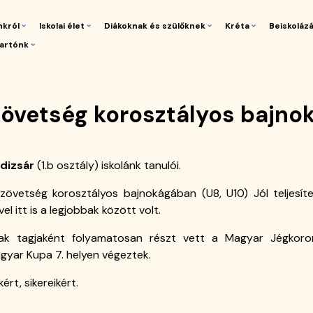
nkról
Iskolai élet
Diákoknak és szülőknek
Kréta
Beiskoláz
artónk
gáció
övetség korosztályos bajno
dizsár
(1.b osztály) iskolánk tanulói.
zövetség korosztályos bajnokágában (U8, U10) Jól teljesít
l itt is a legjobbak között volt.
k tagjaként folyamatosan részt vett a Magyar Jégkoron
gyar Kupa 7. helyen végeztek.
t, sikereikért.