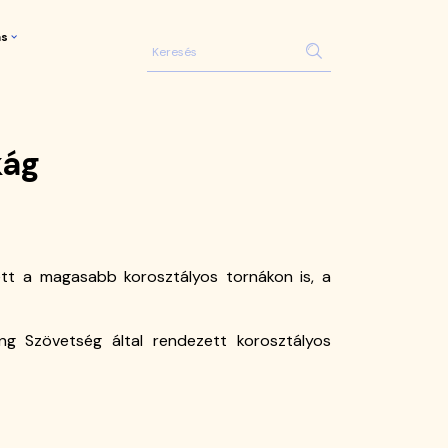
ás
kág
ett a magasabb korosztályos tornákon is, a
g Szövetség által rendezett korosztályos