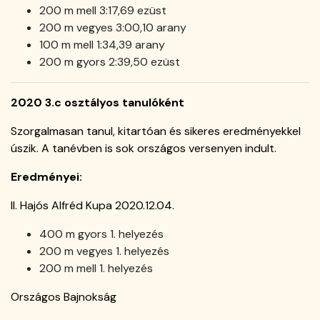
200 m mell 3:17,69 ezüst
200 m vegyes 3:00,10 arany
100 m mell 1:34,39 arany
200 m gyors 2:39,50 ezüst
2020 3.c osztályos tanulóként
Szorgalmasan tanul, kitartóan és sikeres eredményekkel
úszik. A tanévben is sok országos versenyen indult.
Eredményei:
II. Hajós Alfréd Kupa 2020.12.04.
400 m gyors 1. helyezés
200 m vegyes 1. helyezés
200 m mell 1. helyezés
Országos Bajnokság