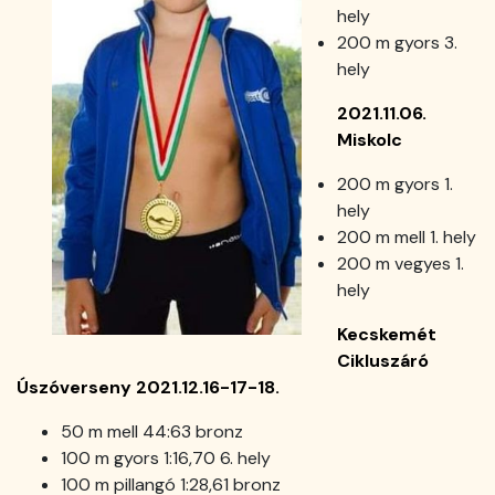
hely
200 m gyors 3.
hely
2021.11.06.
Miskolc
200 m gyors 1.
hely
200 m mell 1. hely
200 m vegyes 1.
hely
Kecskemét
Cikluszáró
Úszóverseny 2021.12.16-17-18.
50 m mell 44:63 bronz
100 m gyors 1:16,70 6. hely
100 m pillangó 1:28,61 bronz