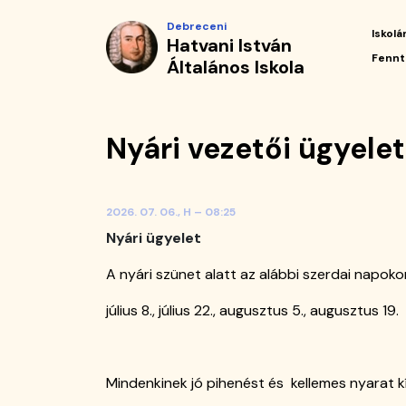
Nyári
Ugrás
Debreceni
a
Iskolá
Hatvani István
vezetői
tartalomra
Fő
Fennt
Általános Iskola
navi
ügyelet
|
Nyári vezetői ügyelet
Hatvani
István
2026. 07. 06., H – 08:25
Általános
Nyári ügyelet
Iskola
A nyári szünet alatt az alábbi szerdai napoko
július 8., július 22., augusztus 5., augusztus 19.
Mindenkinek jó pihenést és kellemes nyarat k