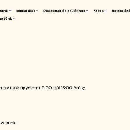
nkról
Iskolai élet
Diákoknak és szülőknek
Kréta
Beiskoláz
artónk
gáció
n tartunk ügyeletet 9:00-től 13:00 óráig:
ívánunk!