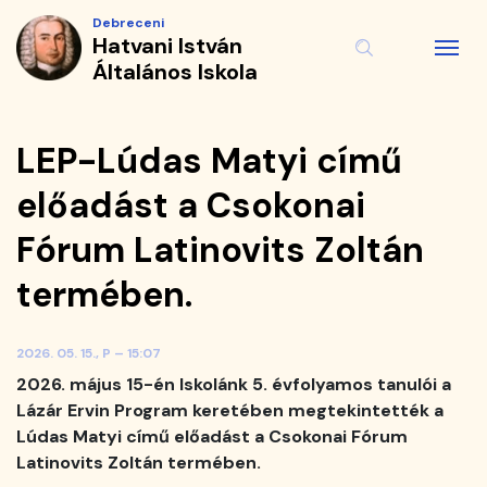
LEP-
Ugrás
Debreceni
a
Hatvani István
Lúdas
tartalomra
Általános Iskola
Matyi
című
LEP-Lúdas Matyi című
előadást
előadást a Csokonai
a
Fórum Latinovits Zoltán
Csokonai
termében.
Fórum
2026. 05. 15., P – 15:07
Latinovits
2026. május 15-én Iskolánk 5. évfolyamos tanulói a
Lázár Ervin Program keretében megtekintették a
Zoltán
Lúdas Matyi című előadást a Csokonai Fórum
termében.
Latinovits Zoltán termében.