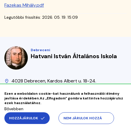
|
Fazekas Mihály.pdf
Hatvani
Legutóbbi frissítés:
2026. 05. 19. 15:09
István
Általános
Debreceni
Iskola
Hatvani István Általános Iskola
4028 Debrecen, Kardos Albert u. 18-24.
Alsó
+36 52 412 108
iskola@hatvani-debr.edu.hu
kapcsolat
Ezen a weboldalon cookie-kat használunk a felhasználói élmény
menü
javítása érdekében.
Az „Elfogadom” gombra kattintva hozzájárulsz
ezek használatához.
Copyright © 2026 Debreceni Hatvani István Általános Iskola
Bővebben
HOZZÁJÁRULOK
NEM JÁRULOK HOZZÁ
Adatvédelem
OM azonosító: 031080