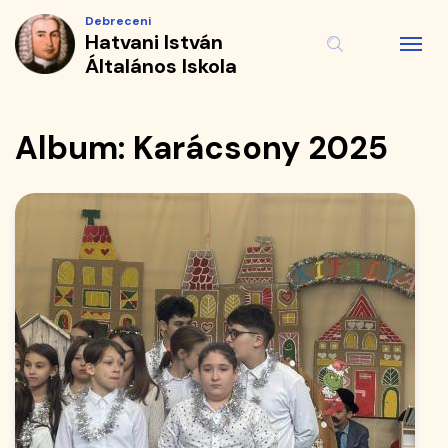
Album
Ugrás
Debreceni
a
Hatvani István
|
tartalomra
Általános Iskola
Hatvani
István
Album: Karácsony 2025
Általános
Iskola