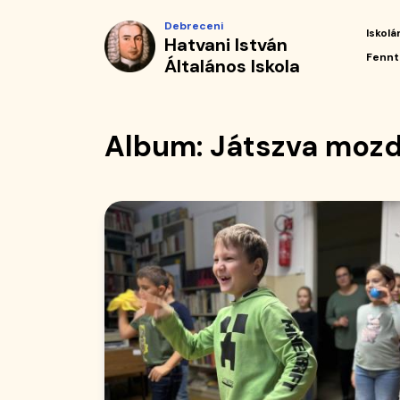
Album
Ugrás
Debreceni
a
Iskolá
Hatvani István
|
tartalomra
Fő
Fennt
Általános Iskola
navi
Hatvani
István
Album: Játszva mozd
Általános
Iskola