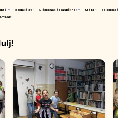
nkról
Iskolai élet
Diákoknak és szülőknek
Kréta
Beiskoláz
artónk
gáció
ulj!