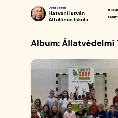
Album
Ugrás
Debreceni
a
Iskolá
Hatvani István
|
tartalomra
Fő
Fennt
Általános Iskola
navi
Hatvani
István
Album: Állatvédelmi
Általános
Iskola