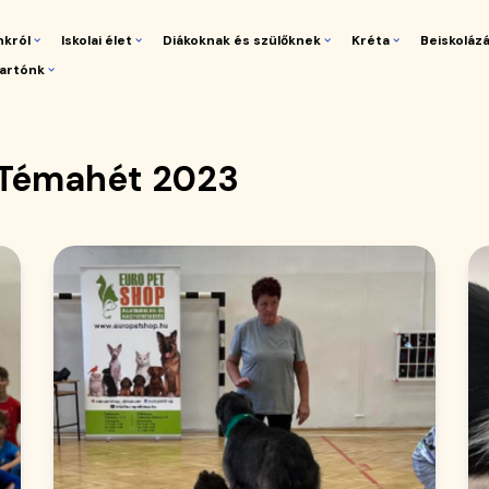
nkról
Iskolai élet
Diákoknak és szülőknek
Kréta
Beiskoláz
artónk
gáció
 Témahét 2023