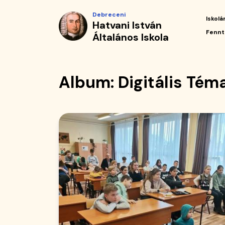
Album
Ugrás
Debreceni
a
Iskolá
Hatvani István
|
tartalomra
Fő
Fennt
Általános Iskola
navi
Hatvani
István
Album: Digitális Tém
Általános
Iskola