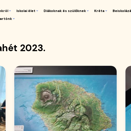
nkról
Iskolai élet
Diákoknak és szülőknek
Kréta
Beiskoláz
artónk
gáció
ahét 2023.