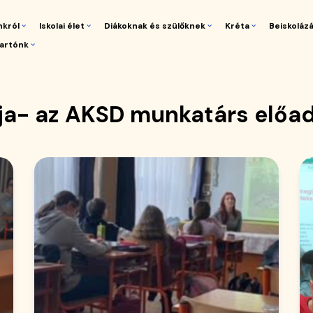
nkról
Iskolai élet
Diákoknak és szülőknek
Kréta
Beiskoláz
artónk
gáció
tja- az AKSD munkatárs előa