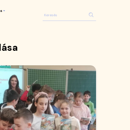
ás
dása