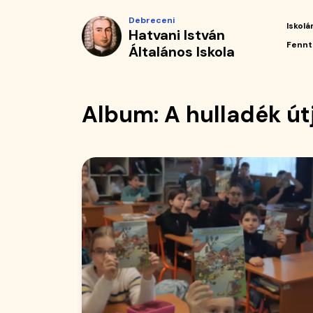
Album
Ugrás
Debreceni
a
Iskolá
Hatvani István
|
tartalomra
Fő
Fennt
Általános Iskola
navi
Hatvani
István
Album: A hulladék ú
Általános
Iskola