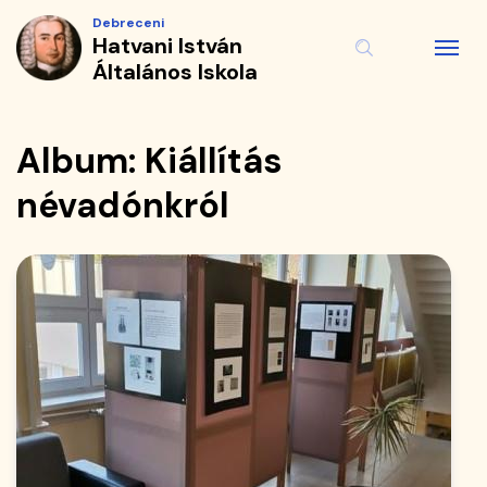
Album
Ugrás
Debreceni
a
Hatvani István
|
tartalomra
Általános Iskola
Hatvani
István
Album: Kiállítás
Általános
névadónkról
Iskola