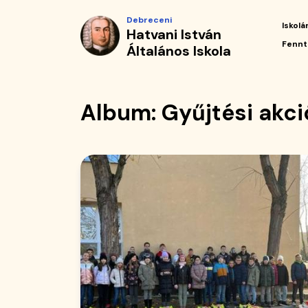
Album
Ugrás
Debreceni
a
Iskolá
Hatvani István
|
tartalomra
Fő
Fennt
Általános Iskola
navi
Hatvani
István
Album: Gyűjtési akc
Általános
Iskola