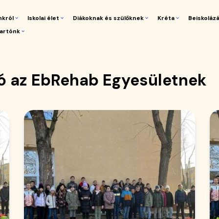
nkról
Iskolai élet
Diákoknak és szülőknek
Kréta
Beiskoláz
artónk
gáció
ió az EbRehab Egyesületnek