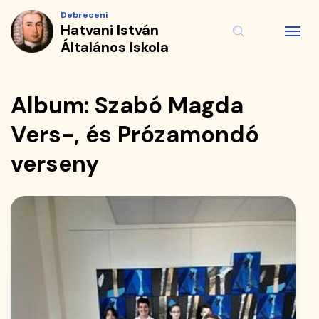
Album
Ugrás
Debreceni
a
Hatvani István
|
tartalomra
Általános Iskola
Hatvani
István
Album: Szabó Magda
Általános
Vers-, és Prózamondó
Iskola
verseny