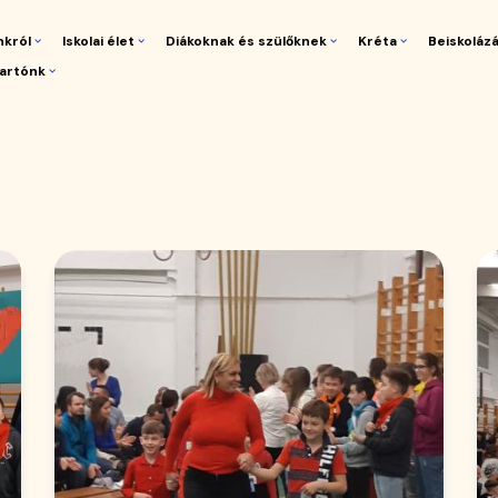
nkról
Iskolai élet
Diákoknak és szülőknek
Kréta
Beiskoláz
artónk
gáció