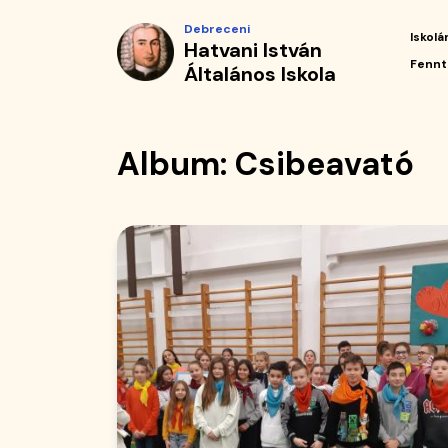
Album
Ugrás
Debreceni
a
Iskolá
Hatvani István
|
tartalomra
Fő
Fennt
Általános Iskola
navi
Hatvani
István
Album: Csibeavató
Általános
Iskola