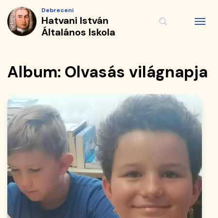
Album
Ugrás
Debreceni
a
Hatvani István
|
tartalomra
Általános Iskola
Hatvani
István
Album: Olvasás világnapja
Általános
Iskola